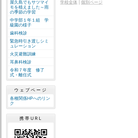
屋久島でもサツマイ
学校全体
個別ページ
モを植えました～雨
の季節の学習
中学部１年１組 学
級園の様子
歯科検診
緊急時引き渡しシミ
ュレーション
火災避難訓練
耳鼻科検診
令和７年度 修了
式・離任式
ウェブページ
各種関係HPへのリン
ク
携帯URL