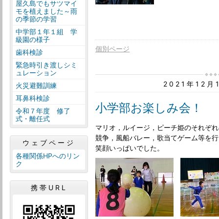
屋久島でもサツマイ
モを植えました～雨
の季節の学習
中学部１年１組 学
級園の様子
個別ページ
歯科検診
緊急時引き渡しシミ
ュレーション
2021年12
火災避難訓練
耳鼻科検診
小学部お楽しみ会！
令和７年度 修了
式・離任式
マリオ，ルイージ，ピーチ姫のそれぞれ
競争，風船バレー，歌当てゲーム等を行
ウェブページ
笑顔いっぱいでした。
各種関係HPへのリン
ク
携帯URL