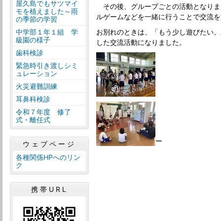
屋久島でもサツマイ
その後、グループごとの活動となりま
モを植えました～雨
ルゲームなどを一緒に行うことで交流を
の季節の学習
中学部１年１組 学
お別れのときは、「もう少し遊びたい。
級園の様子
した交流活動になりました。
歯科検診
緊急時引き渡しシミ
ュレーション
火災避難訓練
耳鼻科検診
令和７年度 修了
式・離任式
ー
ウェブページ
各種関係HPへのリン
ク
携帯URL