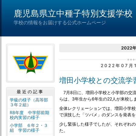
鹿児島県立中種子特別支援学校
学校の情報をお届けする公式ホームページ
2022
2022年07
増田小学校との交流学
最近の記事
7月8日に、増田小学校と小学部の交
らは、3年生から6年生の22人が来校し
学級の様子（高等部
３年２組）
全体レクリェーションでは、増田小学校
R8年度 中学部前期
で演技した「ツバメ」のダンスを発表を
校内実習の様子
少し緊張した様子でしたが、それぞれの
小学部 ６年２・３
組 学習の様子
た。