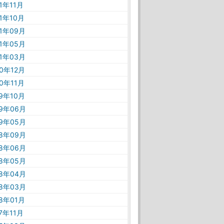
21年11月
21年10月
21年09月
21年05月
21年03月
20年12月
20年11月
19年10月
19年06月
19年05月
18年09月
18年06月
18年05月
18年04月
18年03月
18年01月
17年11月