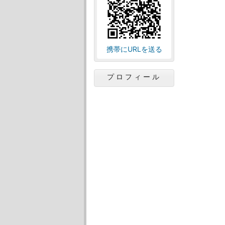
携帯にURLを送る
プロフィール