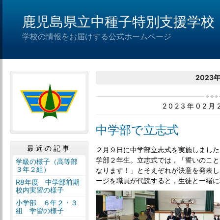
鹿児島県立中種子特別支援学校
学校の情報をお届けする公式ホームページ
2023
2023年02
中学部で立志式
最近の記事
２月９日に中学部立志式を実施しました
学部２年生。立志式では，「誓いのこと
学級の様子（高等部
３年２組）
なります！」とそえぞれが決意を発表し
ージを職員が代読すると，生徒と一緒に
R8年度 中学部前期
校内実習の様子
小学部 ６年２・３
組 学習の様子