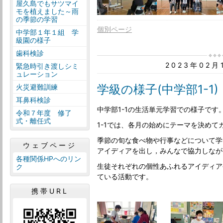
屋久島でもサツマイ
モを植えました～雨
の季節の学習
個別ページ
中学部１年１組 学
級園の様子
歯科検診
2023年02
緊急時引き渡しシミ
ュレーション
学級の様子(中学部1-1)
火災避難訓練
耳鼻科検診
中学部1-1の生活単元学習での様子です
令和７年度 修了
式・離任式
1-1では、各月の始めにテーマを決め
季節の旬な食べ物や行事などについて学
ウェブページ
アイディアを出し，みんなで協力しなが
各種関係HPへのリン
生徒それぞれの個性あふれるアイディア
ク
ている活動です。
携帯URL